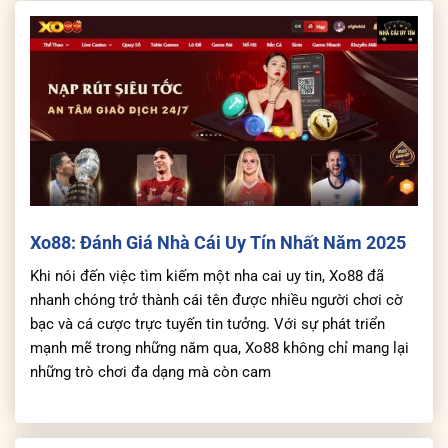
Xo88: Đánh Giá Nhà Cái Uy Tín Nhất Năm 2025
Khi nói đến việc tìm kiếm một nha cai uy tin, Xo88 đã
nhanh chóng trở thành cái tên được nhiều người chơi cờ
bạc và cá cược trực tuyến tin tưởng. Với sự phát triển
mạnh mẽ trong những năm qua, Xo88 không chỉ mang lại
những trò chơi đa dạng mà còn cam