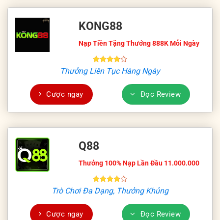
KONG88
Nạp Tiền Tặng Thưởng 888K Mỗi Ngày
Thưởng Liên Tục Hàng Ngày
Cược ngay
Đọc Review
Q88
Thưởng 100% Nạp Lần Đầu 11.000.000
Trò Chơi Đa Dạng, Thưởng Khủng
Cược ngay
Đọc Review