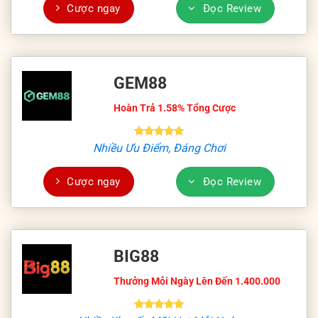
Cược ngay
Đọc Review
GEM88
Hoàn Trả 1.58% Tổng Cược
Nhiều Ưu Điểm, Đáng Chơi
Cược ngay
Đọc Review
BIG88
Thưởng Mỗi Ngày Lên Đến 1.400.000