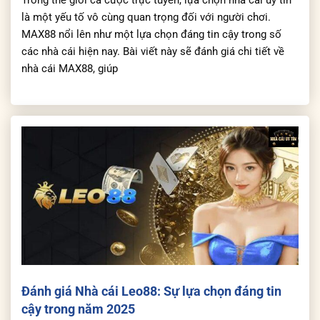
là một yếu tố vô cùng quan trọng đối với người chơi.
MAX88 nổi lên như một lựa chọn đáng tin cậy trong số
các nhà cái hiện nay. Bài viết này sẽ đánh giá chi tiết về
nhà cái MAX88, giúp
Đánh giá Nhà cái Leo88: Sự lựa chọn đáng tin
cậy trong năm 2025