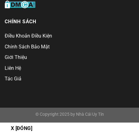
CHÍNH SÁCH
Điều Khoản Điều Kiện
Chính Sách Bảo Mật
Giới Thiệu
Liên Hệ
Tác Giả
© Copyright 2025 by Nhà Cái Uy Tín
X [ĐÓNG]