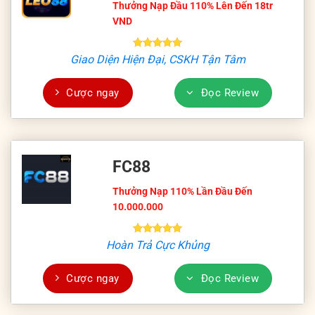
Thưởng Nạp Đầu 110% Lên Đến 18tr
VND
Giao Diện Hiện Đại, CSKH Tận Tâm
Cược ngay
Đọc Review
FC88
Thưởng Nạp 110% Lần Đầu Đến
10.000.000
Hoàn Trả Cực Khủng
Cược ngay
Đọc Review