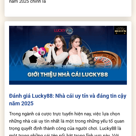
năm 2025 chính là
Đánh giá Lucky88: Nhà cái uy tín và đáng tin cậy
năm 2025
Trong ngành cá cược trực tuyến hiện nay, việc lựa chọn
những nhà cái uy tín nhất là một trong những yếu tố quan
trọng quyết định thành công của người chơi. Lucky88 là
một trong những cái tên nổi bật trong lĩnh vực này. Với