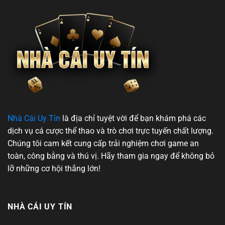
Nhà Cái Uy Tín
là địa chỉ tuyệt vời để bạn khám phá các
dịch vụ cá cược thể thao và trò chơi trực tuyến chất lượng.
Chúng tôi cam kết cung cấp trải nghiệm chơi game an
toàn, công bằng và thú vị. Hãy tham gia ngay để không bỏ
lỡ những cơ hội thắng lớn!
NHÀ CÁI UY TÍN