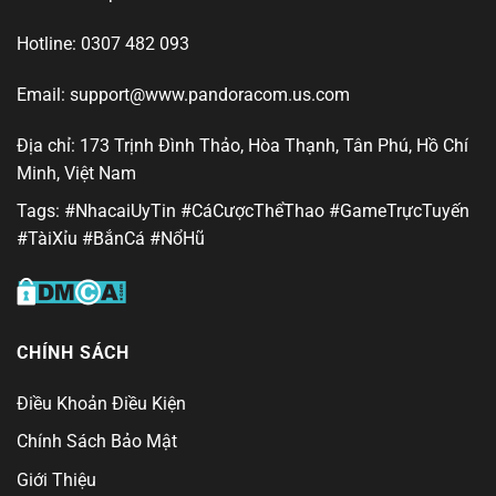
Hotline: 0307 482 093
Email:
support@www.pandoracom.us.com
Địa chỉ:
173 Trịnh Đình Thảo, Hòa Thạnh, Tân Phú, Hồ Chí
Minh, Việt Nam
Tags: #NhacaiUyTin #CáCượcThểThao #GameTrựcTuyến
#TàiXỉu #BắnCá #NổHũ
CHÍNH SÁCH
Điều Khoản Điều Kiện
Chính Sách Bảo Mật
Giới Thiệu