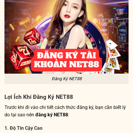
Đăng Ký NET88
Lợi Ích Khi Đăng Ký NET88
Trước khi đi vào chi tiết cách thức đăng ký, bạn cần biết lý
do tại sao nên
đăng ký NET88
:
1.
Độ Tin Cậy Cao