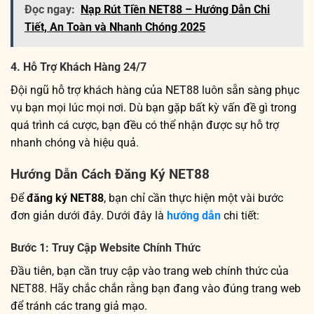
Đọc ngay:
Nạp Rút Tiền NET88 – Hướng Dẫn Chi
Tiết, An Toàn và Nhanh Chóng 2025
4.
Hỗ Trợ Khách Hàng 24/7
Đội ngũ hỗ trợ khách hàng của NET88 luôn sẵn sàng phục
vụ bạn mọi lúc mọi nơi. Dù bạn gặp bất kỳ vấn đề gì trong
quá trình cá cược, bạn đều có thể nhận được sự hỗ trợ
nhanh chóng và hiệu quả.
Hướng Dẫn Cách Đăng Ký NET88
Để
đăng ký NET88
, bạn chỉ cần thực hiện một vài bước
đơn giản dưới đây. Dưới đây là
hướng dẫn
chi tiết:
Bước 1: Truy Cập Website Chính Thức
Đầu tiên, bạn cần truy cập vào trang web chính thức của
NET88. Hãy chắc chắn rằng bạn đang vào đúng trang web
để tránh các trang giả mạo.