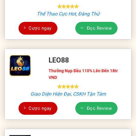
Thể Thao Cực Hot, Đáng Thử
Cược ngay
Đọc Review
LEO88
Thưởng Nạp Đầu 110% Lên Đến 18tr
VND
Giao Diện Hiện Đại, CSKH Tận Tâm
Cược ngay
Đọc Review