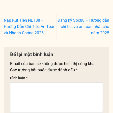
Nạp Rút Tiền NET88 –
Đăng ký Soc88 – Hướng dẫn
Hướng Dẫn Chi Tiết, An Toàn
chi tiết và an toàn nhất cho
và Nhanh Chóng 2025
năm 2025
Để lại một bình luận
Email của bạn sẽ không được hiển thị công khai.
Các trường bắt buộc được đánh dấu
*
Bình luận
*