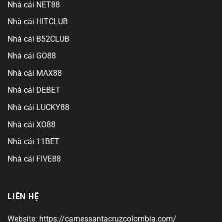
Nhà cái NET88
Nhà cái HITCLUB
Nhà cái B52CLUB
Nhà cái GO88
Nhà cái MAX88
Nhà cái DEBET
Nhà cái LUCKY88
Nhà cái XO88
Nhà cái 11BET
Nhà cái FIVE88
LIÊN HỆ
Website: https://carnessantacruzcolombia.com/