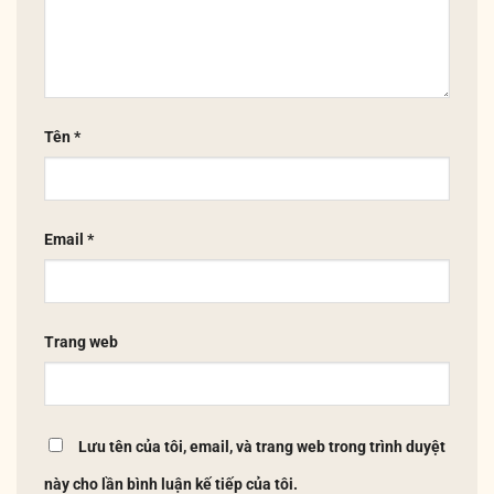
Tên
*
Email
*
Trang web
Lưu tên của tôi, email, và trang web trong trình duyệt
này cho lần bình luận kế tiếp của tôi.