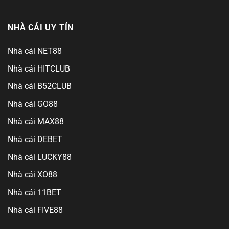
NHÀ CÁI UY TÍN
Nhà cái NET88
Nhà cái HITCLUB
Nhà cái B52CLUB
Nhà cái GO88
Nhà cái MAX88
Nhà cái DEBET
Nhà cái LUCKY88
Nhà cái XO88
Nhà cái 11BET
Nhà cái FIVE88