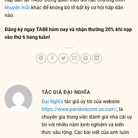
khuyến mãi
khác để không bỏ lỡ bất kỳ cơ hội hấp dẫn
nào.
Đăng ký ngay TA88 hôm nay và nhận thưởng 20% khi nạp
vào thứ 6 hàng tuần!
TÁC GIẢ ĐẠI NGHĨA
Đại Nghĩa
tác giả uy tín của website
https://www.pandoracom.us.com/
, là
chuyên gia trong việc đánh giá nhà cái uy
tín với nhiều năm kinh nghiệm và kiến
thức sâu rộng. Các bài viết của anh luôn