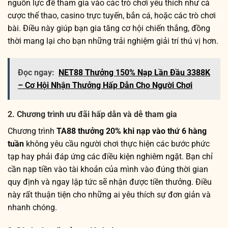
nguồn lực để tham gia vào các trò chơi yêu thích như cá
cược thể thao, casino trực tuyến, bắn cá, hoặc các trò chơi
bài. Điều này giúp bạn gia tăng cơ hội chiến thắng, đồng
thời mang lại cho bạn những trải nghiệm giải trí thú vị hơn.
Đọc ngay:
NET88 Thưởng 150% Nạp Lần Đầu 3388K
– Cơ Hội Nhận Thưởng Hấp Dẫn Cho Người Chơi
2. Chương trình ưu đãi hấp dẫn và dễ tham gia
Chương trình
TA88
thưởng 20% khi nạp vào thứ 6 hàng
tuần
không yêu cầu người chơi thực hiện các bước phức
tạp hay phải đáp ứng các điều kiện nghiêm ngặt. Bạn chỉ
cần nạp tiền vào tài khoản của mình vào đúng thời gian
quy định và ngay lập tức sẽ nhận được tiền thưởng. Điều
này rất thuận tiện cho những ai yêu thích sự đơn giản và
nhanh chóng.