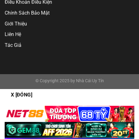
Điều Khoản Điều Kiện
Chính Sách Bảo Mật
Giới Thiệu
Liên Hệ
Tác Giả
© Copyright 2025 by Nhà Cái Uy Tín
X [ĐÓNG]