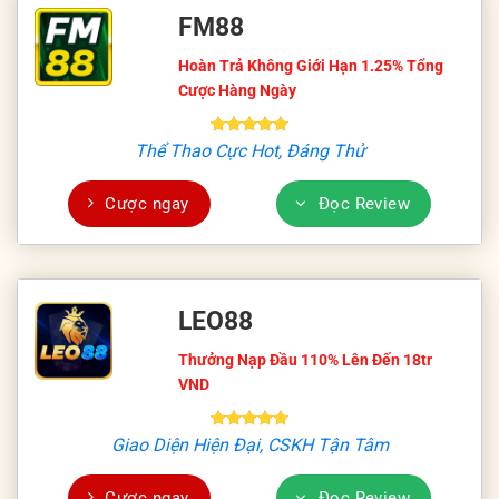
FM88
Hoàn Trả Không Giới Hạn 1.25% Tổng
Cược Hàng Ngày
Thể Thao Cực Hot, Đáng Thử
Cược ngay
Đọc Review
LEO88
Thưởng Nạp Đầu 110% Lên Đến 18tr
VND
Giao Diện Hiện Đại, CSKH Tận Tâm
Cược ngay
Đọc Review