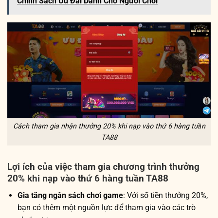
Chính Sách Ưu Đãi Dành Cho Người Chơi
Cách tham gia nhận thưởng 20% khi nạp vào thứ 6 hàng tuần
TA88
Lợi ích của việc tham gia chương trình thưởng
20% khi nạp vào thứ 6 hàng tuần TA88
Gia tăng ngân sách chơi game
: Với số tiền thưởng 20%,
bạn có thêm một nguồn lực để tham gia vào các trò