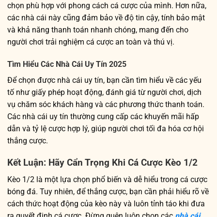
chọn phù hợp với phong cách cá cược của mình. Hơn nữa,
các nhà cái này cũng đảm bảo về độ tin cậy, tính bảo mật
và khả năng thanh toán nhanh chóng, mang đến cho
người chơi trải nghiệm cá cược an toàn và thú vị.
Tìm Hiểu Các Nhà Cái Uy Tín 2025
Để chọn được nhà cái uy tín, bạn cần tìm hiểu về các yếu
tố như giấy phép hoạt động, đánh giá từ người chơi, dịch
vụ chăm sóc khách hàng và các phương thức thanh toán.
Các nhà cái uy tín thường cung cấp các khuyến mãi hấp
dẫn và tỷ lệ cược hợp lý, giúp người chơi tối đa hóa cơ hội
thắng cược.
Kết Luận: Hãy Cẩn Trọng Khi Cá Cược Kèo 1/2
Kèo 1/2 là một lựa chọn phổ biến và dễ hiểu trong cá cược
bóng đá. Tuy nhiên, để thắng cược, bạn cần phải hiểu rõ về
cách thức hoạt động của kèo này và luôn tỉnh táo khi đưa
ra quyết định cá cược. Đừng quên luôn chọn các
nhà cái