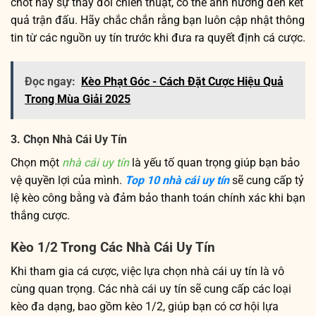
chốt hay sự thay đổi chiến thuật, có thể ảnh hưởng đến kết
quả trận đấu. Hãy chắc chắn rằng bạn luôn cập nhật thông
tin từ các nguồn uy tín trước khi đưa ra quyết định cá cược.
Đọc ngay:
Kèo Phạt Góc - Cách Đặt Cược Hiệu Quả
Trong Mùa Giải 2025
3.
Chọn Nhà Cái Uy Tín
Chọn một
nhà cái uy tín
là yếu tố quan trọng giúp bạn bảo
vệ quyền lợi của mình.
Top 10 nhà cái uy tín
sẽ cung cấp tỷ
lệ kèo công bằng và đảm bảo thanh toán chính xác khi bạn
thắng cược.
Kèo 1/2 Trong Các Nhà Cái Uy Tín
Khi tham gia cá cược, việc lựa chọn nhà cái uy tín là vô
cùng quan trọng. Các nhà cái uy tín sẽ cung cấp các loại
kèo đa dạng, bao gồm kèo 1/2, giúp bạn có cơ hội lựa