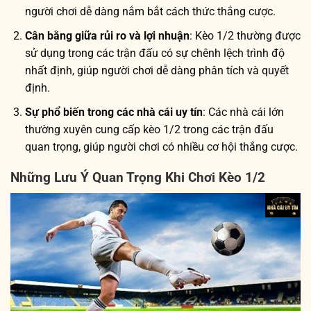
người chơi dễ dàng nắm bắt cách thức thắng cược.
Cân bằng giữa rủi ro và lợi nhuận
: Kèo 1/2 thường được
sử dụng trong các trận đấu có sự chênh lệch trình độ
nhất định, giúp người chơi dễ dàng phân tích và quyết
định.
Sự phổ biến trong các nhà cái uy tín
: Các nhà cái lớn
thường xuyên cung cấp kèo 1/2 trong các trận đấu
quan trọng, giúp người chơi có nhiều cơ hội thắng cược.
Những Lưu Ý Quan Trọng Khi Chơi Kèo 1/2