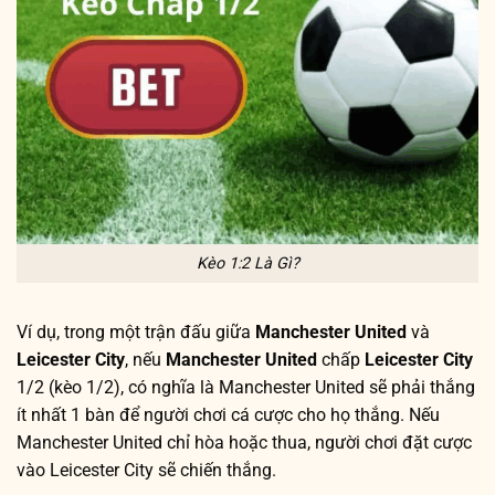
Kèo 1:2 Là Gì?
Ví dụ, trong một trận đấu giữa
Manchester United
và
Leicester City
, nếu
Manchester United
chấp
Leicester City
1/2 (kèo 1/2), có nghĩa là Manchester United sẽ phải thắng
ít nhất 1 bàn để người chơi cá cược cho họ thắng. Nếu
Manchester United chỉ hòa hoặc thua, người chơi đặt cược
vào Leicester City sẽ chiến thắng.