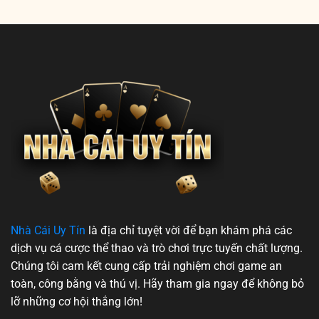
Nhà Cái Uy Tín
là địa chỉ tuyệt vời để bạn khám phá các
dịch vụ cá cược thể thao và trò chơi trực tuyến chất lượng.
Chúng tôi cam kết cung cấp trải nghiệm chơi game an
toàn, công bằng và thú vị. Hãy tham gia ngay để không bỏ
lỡ những cơ hội thắng lớn!