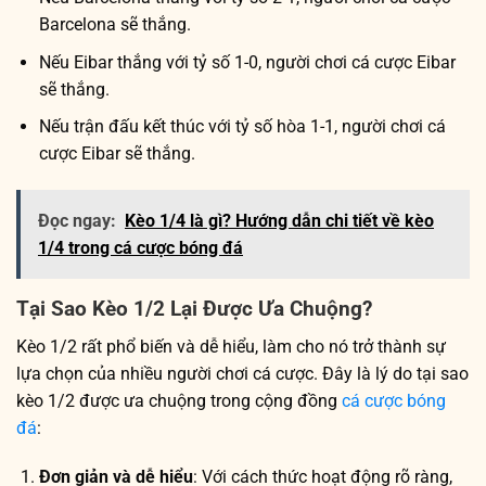
Barcelona sẽ thắng.
Nếu Eibar thắng với tỷ số 1-0, người chơi cá cược Eibar
sẽ thắng.
Nếu trận đấu kết thúc với tỷ số hòa 1-1, người chơi cá
cược Eibar sẽ thắng.
Đọc ngay:
Kèo 1/4 là gì? Hướng dẫn chi tiết về kèo
1/4 trong cá cược bóng đá
Tại Sao Kèo 1/2 Lại Được Ưa Chuộng?
Kèo 1/2 rất phổ biến và dễ hiểu, làm cho nó trở thành sự
lựa chọn của nhiều người chơi cá cược. Đây là lý do tại sao
kèo 1/2 được ưa chuộng trong cộng đồng
cá cược bóng
đá
:
Đơn giản và dễ hiểu
: Với cách thức hoạt động rõ ràng,