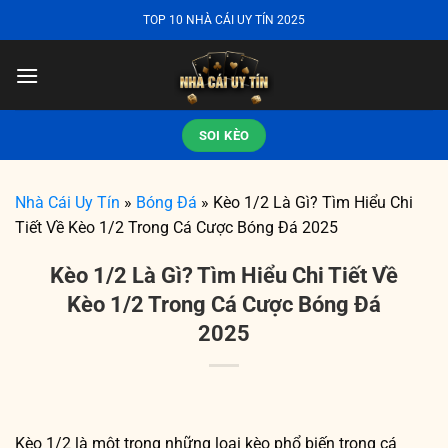
Bỏ
TOP 10 NHÀ CÁI UY TÍN 2025
qua
nội
dung
SOI KÈO
Nhà Cái Uy Tín
»
Bóng Đá
»
Kèo 1/2 Là Gì? Tìm Hiểu Chi
Tiết Về Kèo 1/2 Trong Cá Cược Bóng Đá 2025
Kèo 1/2 Là Gì? Tìm Hiểu Chi Tiết Về
Kèo 1/2 Trong Cá Cược Bóng Đá
2025
Kèo 1/2 là một trong những loại kèo phổ biến trong cá