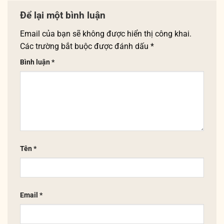
Để lại một bình luận
Email của bạn sẽ không được hiển thị công khai.
Các trường bắt buộc được đánh dấu
*
Bình luận
*
Tên
*
Email
*